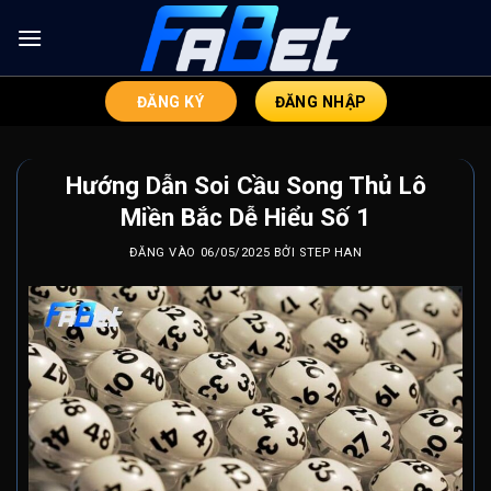
Bỏ
qua
nội
dung
ĐĂNG KÝ
ĐĂNG NHẬP
Hướng Dẫn Soi Cầu Song Thủ Lô
Miền Bắc Dễ Hiểu Số 1
ĐĂNG VÀO
06/05/2025
BỞI
STEP HAN