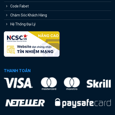
Code Fabet
Chăm Sóc Khách Hàng
Hệ Thống Đại Lý
THANH TOÁN