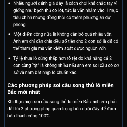
Nhiều người đánh giá đây là cách chơi khá chắc tay vì
giống như bạch thủ có lót, tức là vẫn nhắm vào 1 mục
tiêu chính nhưng đồng thời có thêm phương án dự
phòng.
Một điểm cộng nữa là không cần bỏ quá nhiều vốn.
Anh em chỉ cần chia đều số tiền cho 2 con số là đã có
thể tham gia mà vẫn kiểm soát được nguồn vốn.
Tỷ lệ thua lỗ cũng thấp hơn rõ rệt do khả năng cả 2
con cùng “tịt” là không nhiều nếu anh em soi cầu có cơ
sở và nắm bắt nhịp lô chuẩn xác.
Các phương pháp soi cầu song thủ lô miền
Bắc mới nhất
Khi thực hiện soi cầu song thủ lô miền Bắc, anh em phải
dắt túi 2 phương pháp quan trọng bên dưới đây để đảm
bảo thành công 100%: