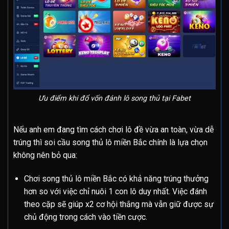
Ưu điểm khi đổ vốn đánh lô song thủ tại Fabet
Nếu anh em đang tìm cách chơi lô đề vừa an toàn, vừa dễ
trúng thì soi cầu song thủ lô miền Bắc chính là lựa chọn
không nên bỏ qua:
Chơi song thủ lô miền Bắc có khả năng trúng thưởng
hơn so với việc chỉ nuôi 1 con lô duy nhất. Việc đánh
theo cặp sẽ giúp x2 cơ hội thắng mà vẫn giữ được sự
chủ động trong cách vào tiền cược.