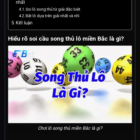
nhất
Soi lô song thủ từ giải đặc biệt
Bắt lô dựa trên giải nhất và nhì
Kết luận
Hiểu rõ soi cầu song thủ lô miền Bắc là gì?
Chơi lô song thủ miền Bắc là gì?