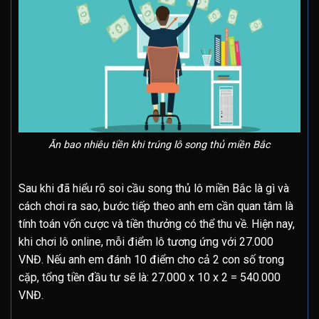
Ăn bao nhiêu tiền khi trúng lô song thủ miền Bắc
Sau khi đã hiểu rõ soi cầu song thủ lô miền Bắc là gì và
cách chơi ra sao, bước tiếp theo anh em cần quan tâm là
tính toán vốn cược và tiền thưởng có thể thu về. Hiện nay,
khi chơi lô online, mỗi điểm lô tương ứng với 27.000
VNĐ. Nếu anh em đánh 10 điểm cho cả 2 con số trong
cặp, tổng tiền đầu tư sẽ là: 27.000 x 10 x 2 = 540.000
VNĐ.