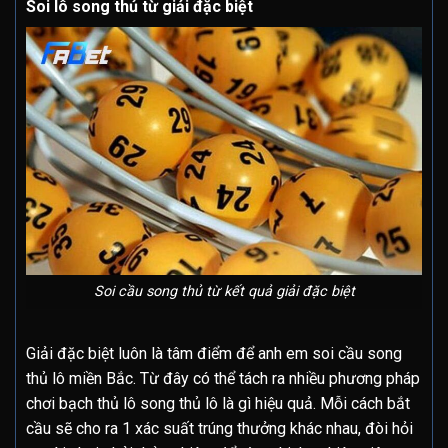
Soi lô song thủ từ giải đặc biệt
Soi cầu song thủ từ kết quả giải đặc biệt
Giải đặc biệt luôn là tâm điểm để anh em soi cầu song
thủ lô miền Bắc. Từ đây có thể tách ra nhiều phương pháp
chơi bạch thủ lô song thủ lô là gì hiệu quả. Mỗi cách bắt
cầu sẽ cho ra 1 xác suất trúng thưởng khác nhau, đòi hỏi