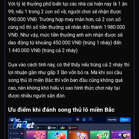
Với tỷ lệ thưởng phổ biến tại các nhà cái hiện nay là 1 ăn
99, nếu 1 trong 2 con số về, người chơi sẽ nhận được
990.000 VNĐ. Trường hợp may mắn hơn, cả 2 con số
cùng nổ thì số tiền thưởng sẽ nhân đôi thành 1.980.000
VNĐ. Như vậy, mức tiền thưởng anh em nhận được sẽ
dao động từ khoảng 450.000 VNĐ (trúng 1 nháy) đến
1.440.000 VNĐ (trúng cả 2 nháy).
Dựa vào cách tính này, có thể thấy nếu trúng cả 2 nháy thì
lợi nhuận gần như gấp 3 lần vốn bỏ ra. Mà khi soi cầu
song thủ lô miền Bắc thì vốn ban đầu cũng không quá
cao, nên không khó hiểu vì sao hình thức chơi này tại
được nhiều người săn đón.
Ưu điểm khi đánh song thủ lô miền Bắc