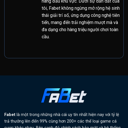
hàng đầu khu vực. Dưới sự dẫn dắt của
tôi, Fabet không ngừng mở rộng hệ sinh
thái giải trí số, ứng dụng công nghệ tiên
tiến, mang đến trải nghiệm mượt mà và
đa dạng cho hàng triệu người chơi toàn
cầu.
Fabet
là một trong những nhà cái uy tín nhất hiện nay với tỷ lệ
trả thưởng lên đến 99% cùng hơn 200+ các thể loại game cá
cược khác nhau. Bên cạnh đó chính sách bảo mật và hệ thống