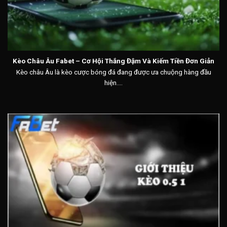
Kèo Châu Âu Fabet – Cơ Hội Thắng Đậm Và Kiếm Tiền Đơn Giản
Kèo châu Âu là kèo cượ​c​ bóng đá đang được ưa chuộng​ hàng​ đầu
hiệ​n....