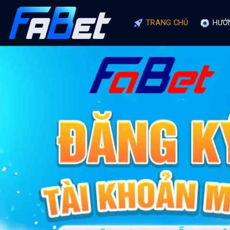
Bỏ
qua
TRANG CHỦ
HƯỚ
nội
dung