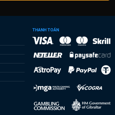
THANH TOÁN
phát triển sản phẩm cá cược bóng đá với công nghệ AI phân
cung cấp insights chuyên sâu cho từng trận đấu từ Premier
odds tốt nhất thị trường, đối tác 50+ CLB hàng đầu và giành