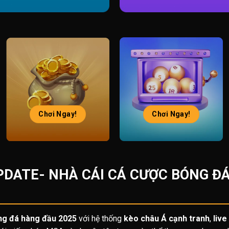
Chơi Ngay!
Chơi Ngay!
PDATE- NHÀ CÁI CÁ CƯỢC BÓNG ĐÁ 
ng đá hàng đầu 2025
với hệ thống
kèo châu Á cạnh tranh
,
live