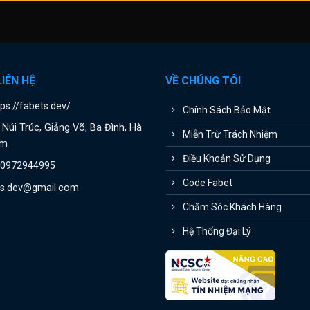
IÊN HỆ
VỀ CHÚNG TÔI
ps://fabets.dev/
Chính Sách Bảo Mật
. Núi Trúc, Giảng Võ, Ba Đình, Hà
Miễn Trừ Trách Nhiệm
am
Điều Khoản Sử Dụng
: 0972944995
Ưu điểm nổi bật làm nên thương hiệu của nhà cái Fabet
Code Fabet
ts.dev@gmail.com
Chăm Sóc Khách Hàng
đá và công nghệ hàng đầu châu Âu, tập trung 90% nguồn lực vào 
Hệ Thống Đại Lý
ng odds compilation độc quyền, cập nhật tỷ lệ kèo mỗi 3 giây và 
c cá cược bóng đá
 bóng đá số 1, qua 6 năm phát triển đã đạt 1.5 triệu users, tỷ lệ 