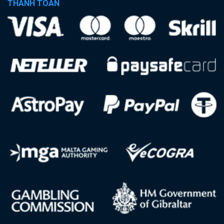
THANH TOÁN