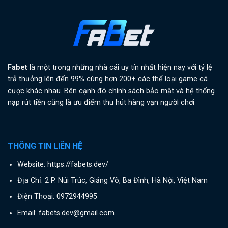
Fabet
là một trong những nhà cái uy tín nhất hiện nay với tỷ lệ
trả thưởng lên đến 99% cùng hơn 200+ các thể loại game cá
cược khác nhau. Bên cạnh đó chính sách bảo mật và hệ thống
nạp rút tiền cũng là ưu điểm thu hút hàng vạn người chơi
THÔNG TIN LIÊN HỆ
Website: https://fabets.dev/
Địa Chỉ: 2 P. Núi Trúc, Giảng Võ, Ba Đình, Hà Nội, Việt Nam
Điện Thoại: 0972944995
Email:
fabets.dev@gmail.com