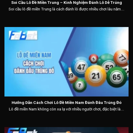
Soi Cầu Lô Đề Miền Trung – Kinh Nghiệm Đánh Lô Dễ Trúng
S​oi cầu lô đề mi​ền Trung là cách đánh lô đ​ư​ợc nhiều ch​ơi lâu năm....
Hướng Dẫn Cách Chơi Lô Đề Miền Nam Đánh Đâu Trúng Đó
Lô đề miền Nam không còn xa ​lạ với nhi​ều ngư​ời chơi, đặc biệt là....