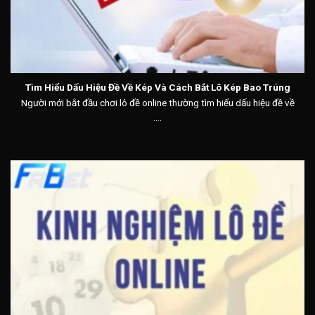
Tìm Hiểu Dấu Hiệu Đề Về Kép Và Cách Bắt Lô Kép Bao Trúng
Người​ mới​ bắt​ đầu​ chơi​ lô​ đề​ online​ thường​ tìm​ hiểu​ dấu​ hiệu​​ đề​ về​
....