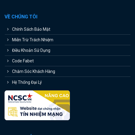
VỀ CHÚNG TÔI
Chính Sách Bảo Mật
Miễn Trừ Trách Nhiệm
Điều Khoản Sử Dụng
Code Fabet
Chăm Sóc Khách Hàng
Hệ Thống Đại Lý