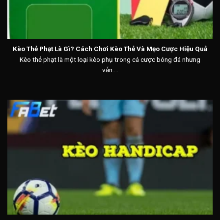
Kèo Thẻ Phạt Là Gì? Cách Chơi Kèo Thẻ Và Mẹo Cược Hiệu Quả
Kèo thẻ​ phạt là một loại kèo phụ t​rong cá cược​ bóng đá nhưng
vẫn....