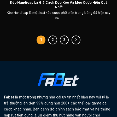
Kèo Handicap Là Gì? Cách Đọc Kèo Và Mẹo Cược Hiệu Quả
Nhất
Kèo​ Hand​icap​ là​ một​ lo​ại​ kèo​ cược​ phổ​ biến​ trong​ bóng​ đá​ hiện​ ​nay​
và​....
1
2
3
Fabet
là một trong những nhà cái uy tín nhất hiện nay với tỷ lệ
trả thưởng lên đến 99% cùng hơn 200+ các thể loại game cá
cược khác nhau. Bên cạnh đó chính sách bảo mật và hệ thống
nạp rút tiền cũng là ưu điểm thu hút hàng vạn người chơi