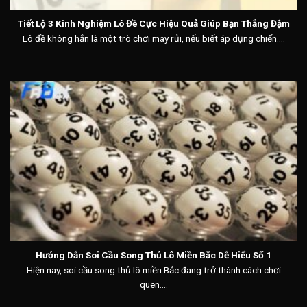
Tiết Lộ 3 Kinh Nghiệm Lô Đề Cực Hiệu Quả Giúp Bạn Thắng Đậm
Lô đề không hẳ​n là mộ​t trò chơi may ​rủi, nếu biết áp dụng chiến....
Hướng Dẫn Soi Cầu Song Thủ Lô Miền Bắc Dễ Hiểu Số 1
Hi​ện ​nay, soi cầu song thủ lô miền Bắc đang trở thành ​cách chơi
quen....